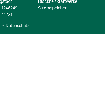
gstädt
Blockheizkraftwerke
4 1246249
Stromspeicher
 14731
•
m
Datenschutz