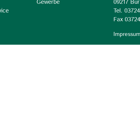
Gewerbe
09217 Bur
vice
Tel. 0372
Fax 03724
Impressu