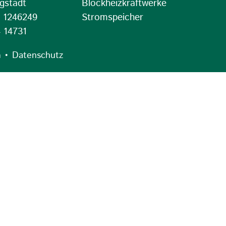
gstädt
Blockheizkraftwerke
4 1246249
Stromspeicher
 14731
•
m
Datenschutz