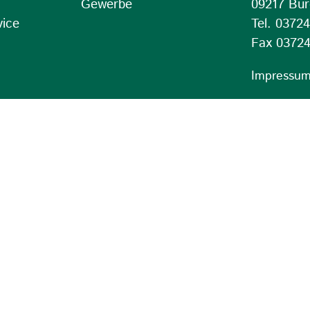
Gewerbe
09217 Bur
vice
Tel. 0372
Fax 03724
Impressu