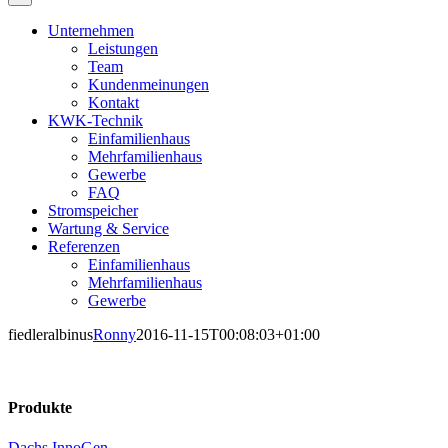
Unternehmen
Leistungen
Team
Kundenmeinungen
Kontakt
KWK-Technik
Einfamilienhaus
Mehrfamilienhaus
Gewerbe
FAQ
Stromspeicher
Wartung & Service
Referenzen
Einfamilienhaus
Mehrfamilienhaus
Gewerbe
fiedleralbinus
Ronny
2016-11-15T00:08:03+01:00
Produkte
Dachs InnoGen