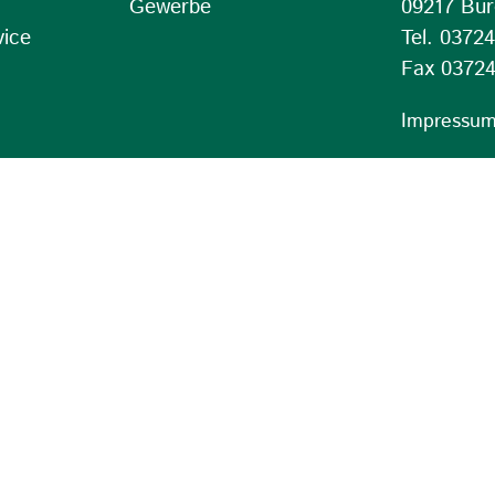
Gewerbe
09217 Bur
vice
Tel. 0372
Fax 03724
Impressu