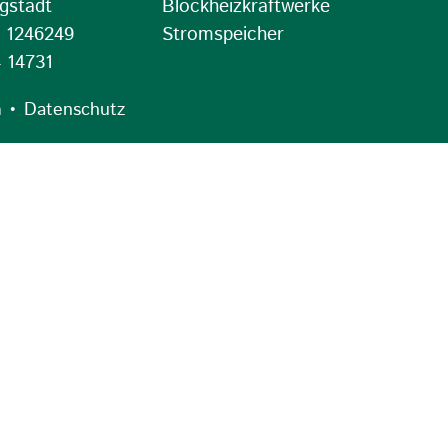
gstädt
Blockheizkraftwerke
4 1246249
Stromspeicher
 14731
•
m
Datenschutz