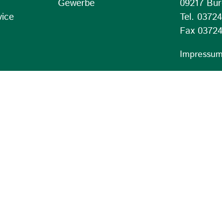
Gewerbe
09217 Bur
vice
Tel. 0372
Fax 03724
Impressu