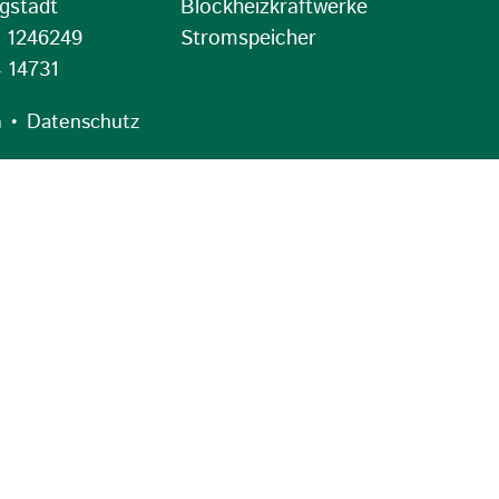
gstädt
Blockheizkraftwerke
4 1246249
Stromspeicher
 14731
•
m
Datenschutz